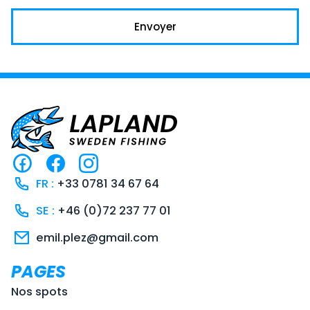
Envoyer
R
R
I
i
i
n
FR :
+33 0781 34 67 64
-
-
s
SE :
+46 (0)72 237 77 01
f
f
t
emil.plez@gmail.com
a
a
a
c
c
g
PAGES
e
e
r
Nos spots